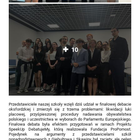
10
Przedstawiciele naszej szkoły wzięli dziś udział w finałowej debacie
oksfordzkiej i zmierzyli się z trzema problemami: likwidacji luki
placowej, przyśpieszonej procedury nadawania obywatelstwa
polskiego i uczestnictwa w wyborach do Parlamentu Europejskiego.
Finałowa debata była efektem przygotowań w ramach Projektu
SpeekUp DebatujeMy, którą realizowała Fundacja ProPomost.
Pojedynek na argumenty z przedstawicielami szkół
ponadpodstawowych z Giebułtowa i Skawiny był zacięty, ale pełen