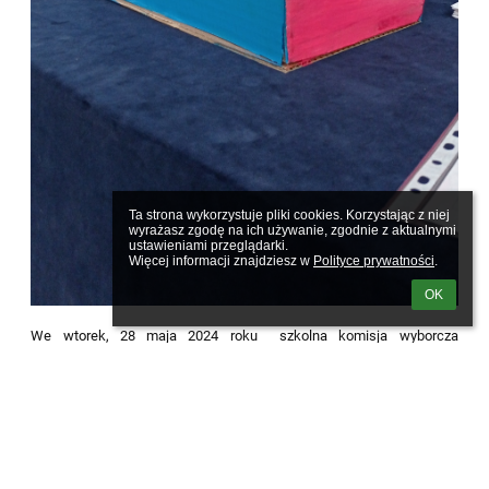
Ta strona wykorzystuje pliki cookies. Korzystając z niej 
wyrażasz zgodę na ich używanie, zgodnie z aktualnymi 
ustawieniami przeglądarki.

Więcej informacji znajdziesz w 
Polityce prywatności
.
OK
We wtorek, 28 maja 2024 roku szkolna komisja wyborcza
przeprowadziła prawybory do Parlamentu Europejskiego. Ponad 500
szkół wzięło udział w ogólnopolskim projekcie Młodzi głosują.
Uczymy się aktywności obywatelskiej, której podstawową cechą jest
nasze uczestnictwo w wyborach. Wyniki szkolnego głosowania
możemy opublikować dopiero po wyborach 9 czerwca. Czekajcie
cierpliwie.