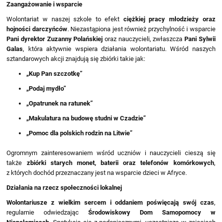
Zaangażowanie i wsparcie
Wolontariat w naszej szkole to efekt
ciężkiej pracy młodzieży oraz
hojności darczyńców
. Niezastąpiona jest również przychylność i wsparcie
Pani dyrektor Zuzanny Polańskiej
oraz nauczycieli, zwłaszcza
Pani Sylwii
Galas
, która aktywnie wspiera działania wolontariatu. Wśród naszych
sztandarowych akcji znajdują się zbiórki takie jak:
„Kup Pan szczotkę”
„Podaj mydło”
„Opatrunek na ratunek”
„Makulatura na budowę studni w Czadzie”
„Pomoc dla polskich rodzin na Litwie”
Ogromnym zainteresowaniem wśród uczniów i nauczycieli cieszą się
także
zbiórki starych monet, baterii oraz telefonów komórkowych
,
z których dochód przeznaczany jest na wsparcie dzieci w Afryce.
Działania na rzecz społeczności lokalnej
Wolontariusze z wielkim sercem i oddaniem poświęcają swój czas
,
regularnie odwiedzając
Środowiskowy Dom Samopomocy w