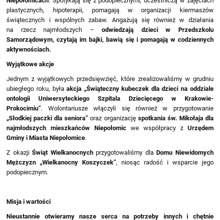
Niepołomicach
. Spotykają się z podopiecznymi, uczestniczą w zajęciach
plastycznych, hipoterapii, pomagają w organizacji kiermaszów
świątecznych i wspólnych zabaw. Angażują się również w działania
na rzecz najmłodszych –
odwiedzają dzieci w Przedszkolu
Samorządowym, czytają im bajki, bawią się i pomagają w codziennych
aktywnościach.
Wyjątkowe akcje
Jednym z wyjątkowych przedsięwzięć, które zrealizowaliśmy w grudniu
ubiegłego roku, była
akcja „Świąteczny kubeczek dla dzieci na oddziale
ontologii Uniwersyteckiego Szpitala Dziecięcego w Krakowie-
Prokocimiu”
. Wolontariusze włączyli się również w przygotowanie
„Słodkiej paczki dla seniora”
oraz organizację
spotkania św. Mikołaja dla
najmłodszych mieszkańców Niepołomic
we współpracy z
Urzędem
Gminy i Miasta Niepołomice
.
Z okazji
Świąt Wielkanocnych
przygotowaliśmy dla
Domu Niewidomych
Mężczyzn „Wielkanocny Koszyczek”
, niosąc radość i wsparcie jego
podopiecznym.
Misja i wartości
Nieustannie otwieramy nasze serca na potrzeby innych i chętnie