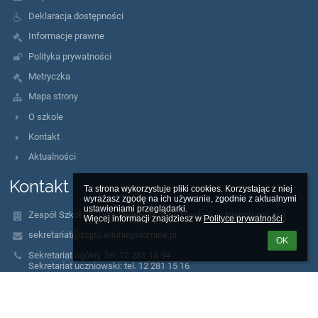
Deklaracja dostępności
Informacje prawne
Polityka prywatności
Metryczka
Mapa strony
O szkole
Kontakt
Aktualności
Kontakt
Ta strona wykorzystuje pliki cookies. Korzystając z niej 
wyrażasz zgodę na ich używanie, zgodnie z aktualnymi 
ustawieniami przeglądarki.

Zespół Szkół im. Ojca Świętego Jana Pawła II w Niepołomicach
Więcej informacji znajdziesz w 
Polityce prywatności
.
sekretariat@zsjp2.eduniepolomice.pl
OK
Sekretariat ogólny: tel. 12 281 16 94
Sekretariat uczniowski: tel. 12 281 15 16
Pedagog szkolny: tel. 12 281 19 31
Hala Sportowa: tel. 12 281 33 87 (po godzinie 16:00)
Plac Kazimierza Wielkiego 1
32-005 Niepołomice