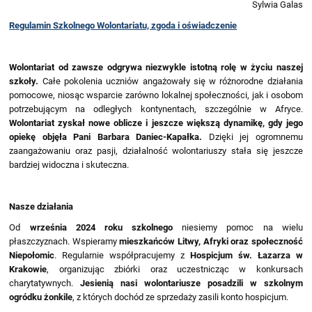
Sylwia Galas
Regulamin Szkolnego Wolontariatu, zgoda i oświadczenie
Wolontariat od zawsze odgrywa niezwykle istotną rolę w życiu naszej
szkoły.
Całe pokolenia uczniów angażowały się w różnorodne działania
pomocowe, niosąc wsparcie zarówno lokalnej społeczności, jak i osobom
potrzebującym na odległych kontynentach, szczególnie w Afryce.
Wolontariat zyskał nowe oblicze i jeszcze większą dynamikę, gdy jego
opiekę objęła Pani Barbara Daniec-Kapałka.
Dzięki jej ogromnemu
zaangażowaniu oraz pasji, działalność wolontariuszy stała się jeszcze
bardziej widoczna i skuteczna.
Nasze działania
Od
września 2024 roku szkolnego
niesiemy pomoc na wielu
płaszczyznach. Wspieramy
mieszkańców Litwy, Afryki oraz społeczność
Niepołomic
. Regularnie współpracujemy z
Hospicjum św. Łazarza w
Krakowie
, organizując zbiórki oraz uczestnicząc w konkursach
charytatywnych.
Jesienią nasi wolontariusze posadzili w szkolnym
ogródku żonkile
, z których dochód ze sprzedaży zasili konto hospicjum.