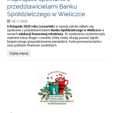
przedstawicielami Banku
Spółdzielczego w Wieliczce
09.11.2025
6 listopada 2025 roku (czwartek)
w naszej szkole odbyło się
spotkanie z przedstawicielami
Banku Spółdzielczego w Wieliczce
w
ramach
edukacji finansowej młodzieży
. W wydarzeniu uczestniczyły
wybrane klasy drugie i czwarte, które miały okazję poznać tajniki
bezpiecznego gospodarowania pieniędzmi, funkcjonowania banku
oraz podstaw finansów osobistych.
Inspirujące
Czytaj więcej
spotkanie
z
przedstawicielami
Banku
Spółdzielczego
w
Wieliczce: