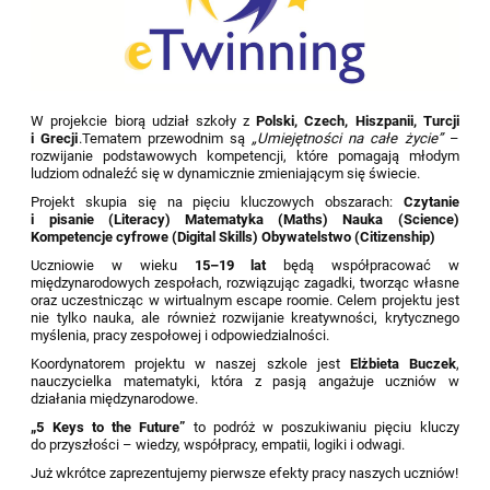
W projekcie biorą udział szkoły z
Polski, Czech, Hiszpanii, Turcji
i Grecji
.Tematem przewodnim są
„Umiejętności na całe życie”
–
rozwijanie podstawowych kompetencji, które pomagają młodym
ludziom odnaleźć się w dynamicznie zmieniającym się świecie.
Projekt skupia się na pięciu kluczowych obszarach:
Czytanie
i pisanie (Literacy)
Matematyka (Maths)
Nauka (Science)
Kompetencje cyfrowe (Digital Skills)
Obywatelstwo (Citizenship)
Uczniowie w wieku
15–19 lat
będą współpracować w
międzynarodowych zespołach, rozwiązując zagadki, tworząc własne
oraz uczestnicząc w wirtualnym escape roomie. Celem projektu jest
nie tylko nauka, ale również rozwijanie kreatywności, krytycznego
myślenia, pracy zespołowej i odpowiedzialności.
Koordynatorem projektu w naszej szkole jest
Elżbieta Buczek
,
nauczycielka matematyki, która z pasją angażuje uczniów w
działania międzynarodowe.
„5 Keys to the Future”
to podróż w poszukiwaniu pięciu kluczy
do przyszłości – wiedzy, współpracy, empatii, logiki i odwagi.
Już wkrótce zaprezentujemy pierwsze efekty pracy naszych uczniów!