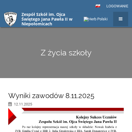
LOGOWANIE
Zespół Szkół im. Ojca
Świętego Jana Pawła II w
Niepołomicach
Z życia szkoły
Z
Wyniki zawodów 8.11.2025
życia
12.11.2025
szkoły