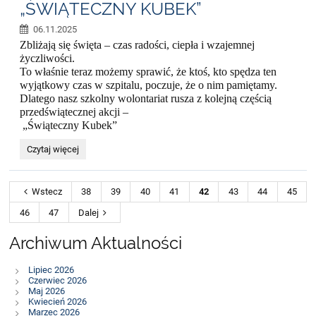
„ŚWIĄTECZNY KUBEK”
06.11.2025
Zbliżają się święta – czas radości, ciepła i wzajemnej
życzliwości.
To właśnie teraz możemy sprawić, że ktoś, kto spędza ten
wyjątkowy czas w szpitalu, poczuje, że o nim pamiętamy.
Dlatego nasz szkolny wolontariat rusza z kolejną częścią
przedświątecznej akcji –
„Świąteczny Kubek”
„ŚWIĄTECZNY
Czytaj więcej
KUBEK”:
Wstecz
38
39
40
41
42
43
44
45
46
47
Dalej
Archiwum Aktualności
Lipiec 2026
Czerwiec 2026
Maj 2026
Kwiecień 2026
Marzec 2026