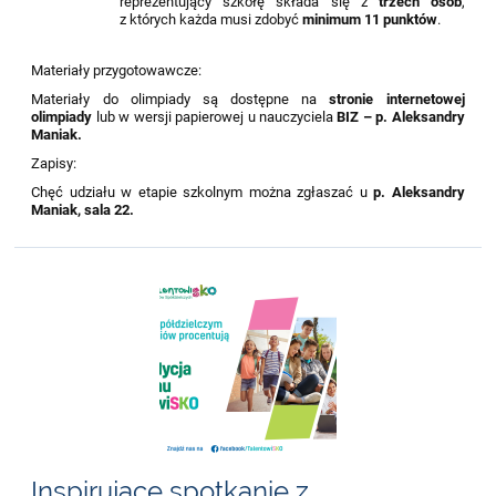
reprezentujący szkołę składa się z
trzech osób
,
z których każda musi zdobyć
minimum 11 punktów
.
Materiały przygotowawcze:
Materiały do olimpiady są dostępne na
stronie internetowej
olimpiady
lub w wersji papierowej u nauczyciela
BIZ – p. Aleksandry
Maniak.
Zapisy:
Chęć udziału w etapie szkolnym można zgłaszać u
p. Aleksandry
Maniak, sala 22.
Inspirujące spotkanie z