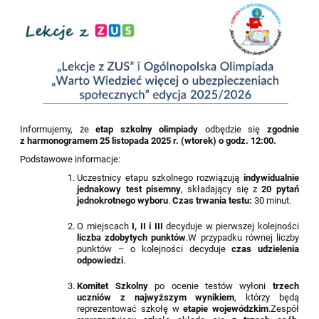
Informujemy, że
etap szkolny olimpiady
odbędzie się
zgodnie
z harmonogramem 25 listopada 2025 r. (wtorek) o godz. 12:00.
Podstawowe informacje:
Uczestnicy etapu szkolnego rozwiązują
indywidualnie
jednakowy test pisemny
, składający się z
20 pytań
jednokrotnego wyboru
.
Czas trwania testu:
30 minut.
O miejscach
I, II i III
decyduje w pierwszej kolejności
liczba zdobytych punktów
.W przypadku równej liczby
punktów – o kolejności decyduje
czas udzielenia
odpowiedzi
.
Komitet Szkolny
po ocenie testów wyłoni
trzech
uczniów z najwyższym wynikiem
, którzy będą
reprezentować szkołę w
etapie wojewódzkim
.Zespół