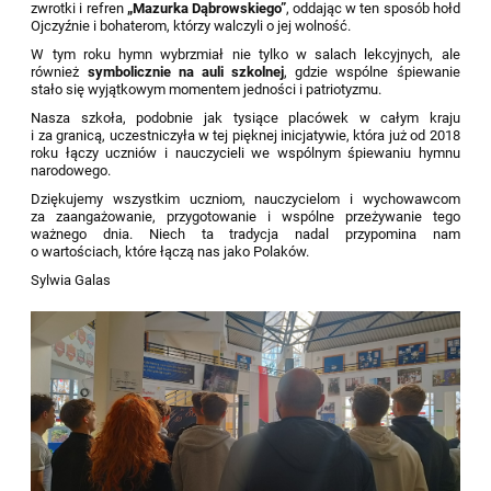
zwrotki i refren
„Mazurka Dąbrowskiego”
, oddając w ten sposób hołd
Ojczyźnie i bohaterom, którzy walczyli o jej wolność.
W tym roku hymn wybrzmiał nie tylko w salach lekcyjnych, ale
również
symbolicznie na auli szkolnej
, gdzie wspólne śpiewanie
stało się wyjątkowym momentem jedności i patriotyzmu.
Nasza szkoła, podobnie jak tysiące placówek w całym kraju
i za granicą, uczestniczyła w tej pięknej inicjatywie, która już od 2018
roku łączy uczniów i nauczycieli we wspólnym śpiewaniu hymnu
narodowego.
Dziękujemy wszystkim uczniom, nauczycielom i wychowawcom
za zaangażowanie, przygotowanie i wspólne przeżywanie tego
ważnego dnia. Niech ta tradycja nadal przypomina nam
o wartościach, które łączą nas jako Polaków.
Sylwia Galas