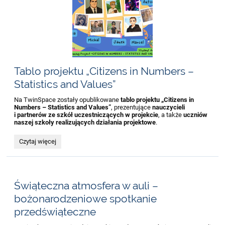
Tablo projektu „Citizens in Numbers –
Statistics and Values”
Na TwinSpace zostały opublikowane
tablo projektu „Citizens in
Numbers – Statistics and Values”
, prezentujące
nauczycieli
i partnerów ze szkół uczestniczących w projekcie
, a także
uczniów
naszej szkoły realizujących działania projektowe
.
Tablo
Czytaj więcej
projektu
„Citizens
in
Numbers
–
Świąteczna atmosfera w auli –
Statistics
and
bożonarodzeniowe spotkanie
Values”:
przedświąteczne