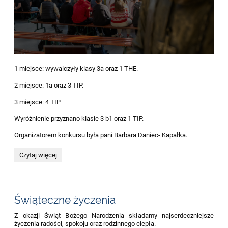
1 miejsce: wywalczyły klasy 3a oraz 1 THE.
2 miejsce: 1a oraz 3 TIP.
3 miejsce: 4 TIP
Wyróżnienie przyznano klasie 3 b1 oraz 1 TIP.
Organizatorem konkursu była pani Barbara Daniec- Kapałka.
18
Czytaj więcej
grudnia
odbył
się
Szkolny
konkurs
Świąteczne życzenia
kolęd
i
Z okazji Świąt Bożego Narodzenia składamy najserdeczniejsze
pastorałek.:
życzenia radości, spokoju oraz rodzinnego ciepła.