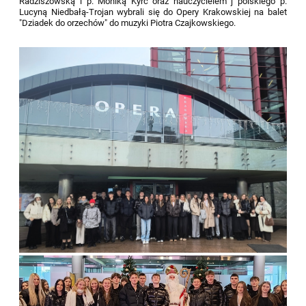
Radziszowską i p. Moniką Kyrc oraz nauczycielem j polskiego p.
Lucyną Niedbałą-Trojan wybrali się do Opery Krakowskiej na balet
"Dziadek do orzechów" do muzyki Piotra Czajkowskiego.