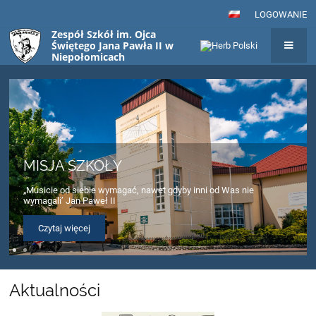
LOGOWANIE
Zespół Szkół im. Ojca
Świętego Jana Pawła II w
Niepołomicach
Strona
główna
MISJA SZKOŁY
„Musicie od siebie wymagać, nawet gdyby inni od Was nie
wymagali’ Jan Paweł II
Czytaj więcej
Aktualności