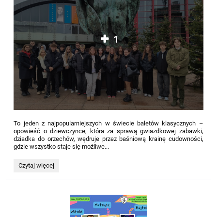
1
To jeden z najpopularniejszych w świecie baletów klasycznych –
opowieść o dziewczynce, która za sprawą gwiazdkowej zabawki,
dziadka do orzechów, wędruje przez baśniową krainę cudowności,
gdzie wszystko staje się możliwe...
Dziadek
Czytaj więcej
do
orzechów: