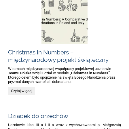
Christmas in Numbers –
międzynarodowy projekt świąteczny
W ramach międzynarodowej współpracy projektowej uczniowie
Teamu Polska
wzięli udział w module
„Christmas in Numbers”
,
którego celem było spojrzenie na święta Bożego Narodzenia przez
pryzmat danych, wartości i dobrostanu.
Christmas
Czytaj więcej
in
Numbers
–
międzynarodowy
projekt
Dziadek do orzechów
świąteczny:
Uczniowie klas III a i II a wraz z wychowawcami p. Małgorzatą