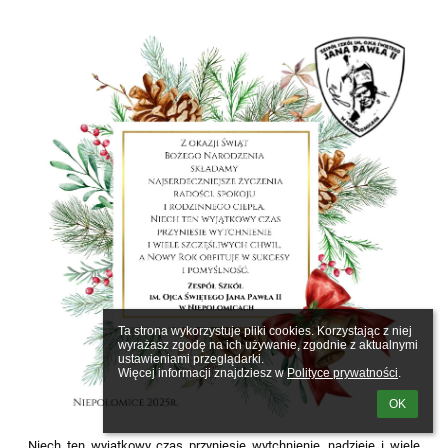
Ta strona wykorzystuje pliki cookies. Korzystając z niej 
wyrażasz zgodę na ich używanie, zgodnie z aktualnymi 
ustawieniami przeglądarki.

Więcej informacji znajdziesz w 
Polityce prywatności
.
OK
Niech ten wyjątkowy czas przyniesie wytchnienie, nadzieję i wiele