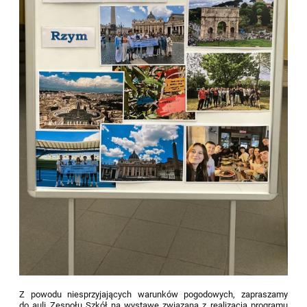
Z powodu niesprzyjających warunków pogodowych, zapraszamy
do auli Zespołu Szkół na wystawę związaną z realizacją programu