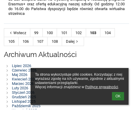
Erasmus+ oraz ofertą edukacyjną naszej szkoły. Od godziny 12.00
do 16.00 do Państwa dyspozycji będzie również otwarta wirtualna
strzelnica
Wstecz
99
100
101
102
103
104
105
106
107
108
Dalej
Archiwum Aktualności
Lipiec 2026
Czerwiec 2026
Maj 2026
Ta strona wykorzystuje pliki cookies. Korzystając z niej 
wyrażasz zgodę na ich używanie, zgodnie z aktualnymi 
Kwiecień 2026
ustawieniami przeglądarki.

Marzec 2026
Więcej informacji znajdziesz w 
Polityce prywatności
.
Luty 2026
Styczeń 2026
OK
Grudzień 2025
Listopad 2025
Październik 2025
Wrzesień 2025
Sierpień 2025
Lipiec 2025
Czerwiec 2025
Maj 2025
Kwiecień 2025